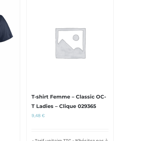
T-shirt Femme – Classic OC-
T Ladies – Clique 029365
9,48
€
- Tarif unitaire TTC - N'hésitez pas à