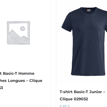
rt Basic-T Homme
es Longues – Clique
33
T-shirt Basic-T Junior –
€
Clique 029032
6,48
€