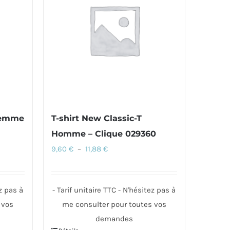
options
peuvent
être
choisies
sur
la
page
du
 Femme
T-shirt New Classic-T
produit
Homme – Clique 029360
Plage
9,60
€
–
11,88
€
de
prix :
ez pas à
- Tarif unitaire TTC - N'hésitez pas à
9,60 €
 vos
me consulter pour toutes vos
à
demandes
11,88 €