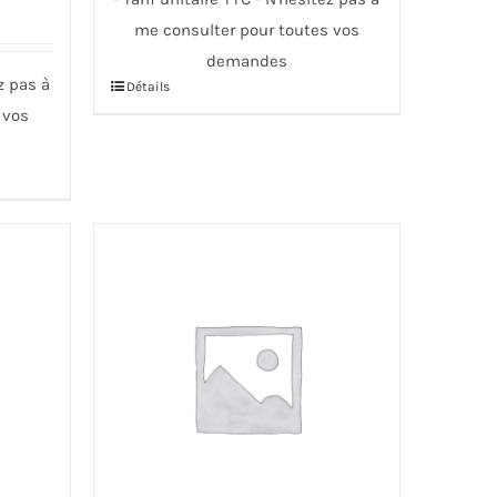
me consulter pour toutes vos
demandes
ez pas à
Détails
Ce
 vos
produit
a
plusieurs
variations.
Les
options
peuvent
être
choisies
sur
la
page
du