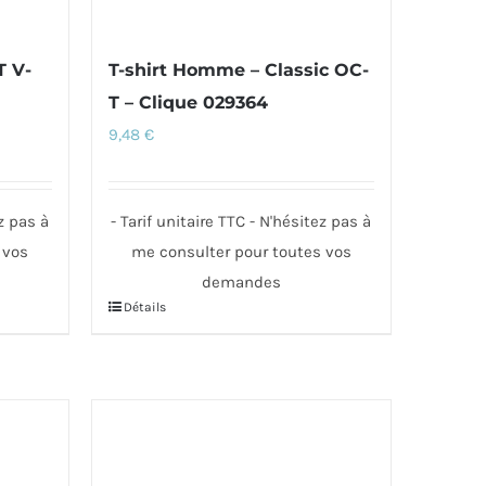
produit
T V-
T-shirt Homme – Classic OC-
T – Clique 029364
9,48
€
ez pas à
- Tarif unitaire TTC - N'hésitez pas à
 vos
me consulter pour toutes vos
demandes
Détails
Ce
produit
a
plusieurs
variations.
Les