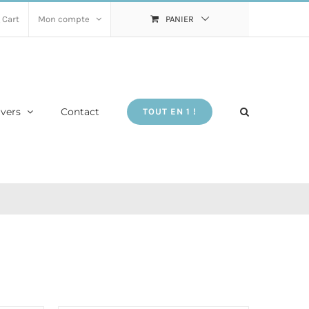
 Cart
Mon compte
PANIER
vers
Contact
TOUT EN 1 !