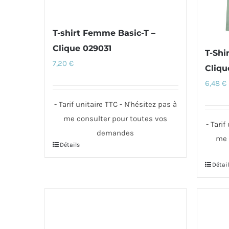
du
du
produit
produi
T-shirt Femme Basic-T –
Clique 029031
T-Shi
7,20
€
Cliqu
6,48
€
- Tarif unitaire TTC - N'hésitez pas à
me consulter pour toutes vos
- Tarif
demandes
me 
Détails
Ce
produit
Détail
Ce
a
produi
plusieurs
a
variations.
plusie
Les
variati