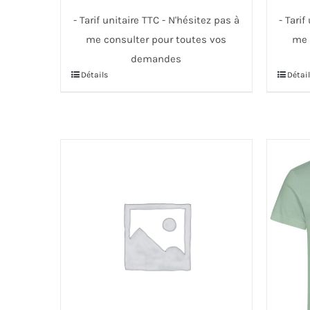
- Tarif unitaire TTC - N'hésitez pas à
- Tarif
me consulter pour toutes vos
me 
demandes
Détails
Détail
Ce
Ce
produit
produi
a
a
plusieurs
plusie
variations.
variati
Les
Les
options
option
peuvent
peuve
être
être
choisies
choisi
sur
sur
la
la
page
page