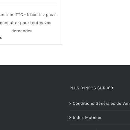
 unitaire TTC - N'hésitez pas à
consulter pour toutes vos
demandes
s
t
urs
ons.
s
PLUS D’INFOS SUR 109
nt
Conditions Générales de Ven
es
Index Matières