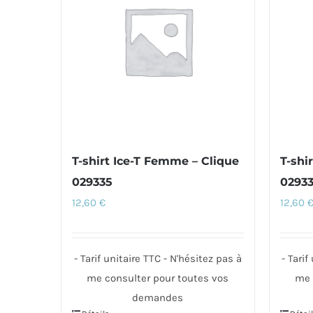
options
Les
peuvent
option
être
peuve
choisies
être
sur
choisi
la
sur
page
la
du
page
T-shirt Ice-T Femme – Clique
T-shi
produit
du
029335
0293
produi
12,60
€
12,60
- Tarif unitaire TTC - N'hésitez pas à
- Tarif
me consulter pour toutes vos
me 
demandes