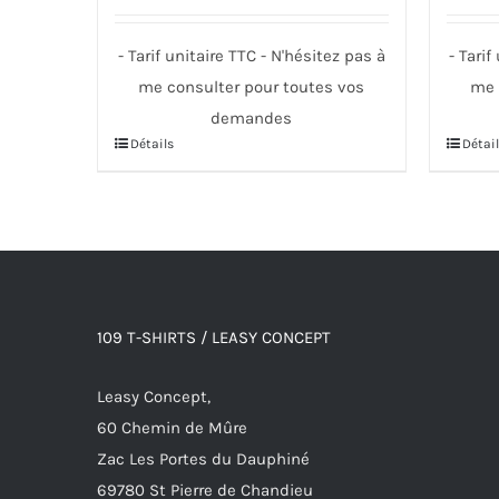
- Tarif unitaire TTC - N'hésitez pas à
- Tarif
me consulter pour toutes vos
me 
demandes
Détails
Détail
Ce
Ce
produit
produi
a
a
plusieurs
plusie
variations.
variati
Les
Les
options
option
109 T-SHIRTS / LEASY CONCEPT
peuvent
peuve
Leasy Concept,
être
être
60 Chemin de Mûre
choisies
choisi
Zac Les Portes du Dauphiné
sur
sur
69780 St Pierre de Chandieu
la
la