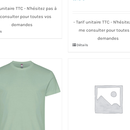
 unitaire TTC - N'hésitez pas à
consulter pour toutes vos
- Tarif unitaire TTC - N'hésit
demandes
me consulter pour toutes
s
demandes
t
Détails
Ce
produit
urs
a
ons.
plusieurs
variations.
s
Les
nt
options
peuvent
es
être
choisies
sur