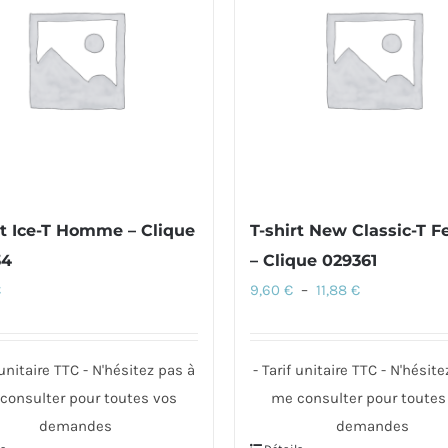
options
peuvent
s
être
nt
choisies
sur
es
la
page
du
rt Ice-T Homme – Clique
T-shirt New Classic-T
produit
34
– Clique 029361
t
Plage
€
9,60
€
–
11,88
€
de
prix :
 unitaire TTC - N'hésitez pas à
- Tarif unitaire TTC - N'hésit
9,60 €
consulter pour toutes vos
me consulter pour toutes
à
demandes
demandes
11,88 €