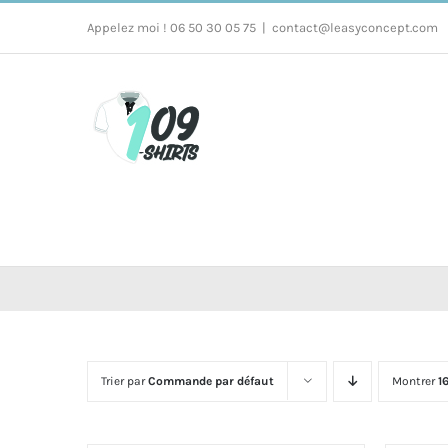
Passer
Appelez moi ! 06 50 30 05 75
|
contact@leasyconcept.com
au
contenu
Trier par
Commande par défaut
Montrer
1