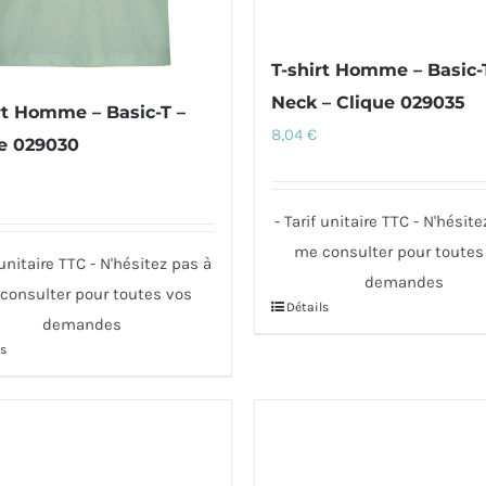
la
page
t
T-shirt Homme – Basic-
du
Neck – Clique 029035
rt Homme – Basic-T –
produit
8,04
€
e 029030
- Tarif unitaire TTC - N'hésit
me consulter pour toutes
 unitaire TTC - N'hésitez pas à
demandes
consulter pour toutes vos
Détails
Ce
demandes
produit
s
a
t
plusieurs
variations.
urs
Les
ons.