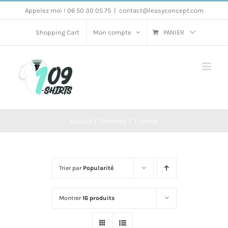
Passer
Appelez moi ! 06 50 30 05 75
|
contact@leasyconcept.com
au
Shopping Cart
Mon compte
PANIER
contenu
Accueil
Femmes
T-shirts
Trier par
Popularité
Montrer
16 produits