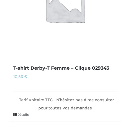
choisies
sur
la
page
du
produit
T-shirt Derby-T Femme – Clique 029343
10,56
€
- Tarif unitaire TTC - N'hésitez pas à me consulter
pour toutes vos demandes
Détails
Ce
produit