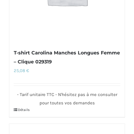
la
page
du
produit
T-shirt Carolina Manches Longues Femme
– Clique 029319
25,08
€
- Tarif unitaire TTC - N'hésitez pas à me consulter
pour toutes vos demandes
Détails
Ce
produit
a