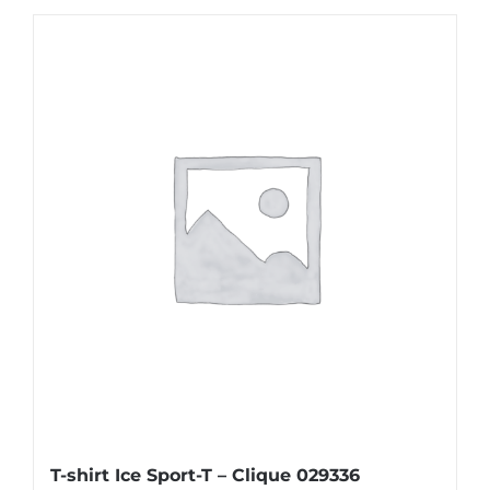
a
plusieurs
variations.
Les
options
peuvent
être
choisies
sur
la
page
du
produit
T-shirt Ice Sport-T – Clique 029336