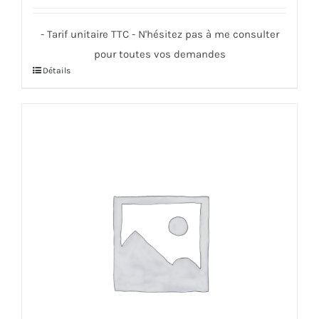
- Tarif unitaire TTC - N'hésitez pas à me consulter
pour toutes vos demandes
Détails
Ce
produit
a
plusieurs
variations.
Les
options
peuvent
être
choisies
sur
la
page