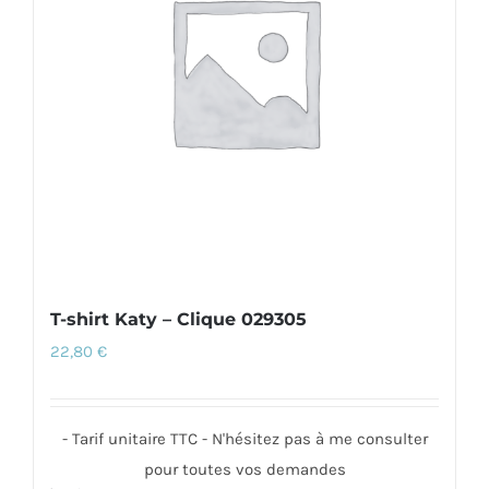
peuvent
être
choisies
sur
la
page
du
produit
T-shirt Katy – Clique 029305
22,80
€
- Tarif unitaire TTC - N'hésitez pas à me consulter
pour toutes vos demandes