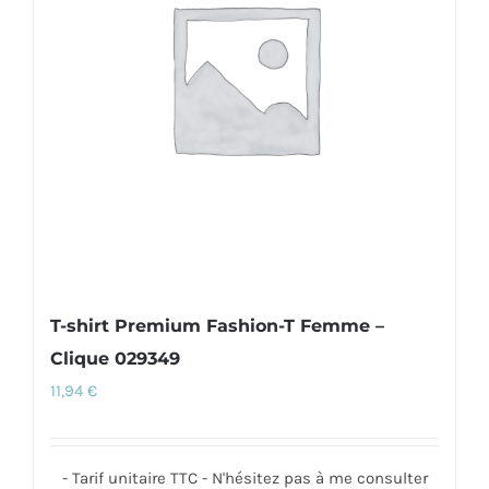
options
peuvent
être
choisies
sur
la
page
du
produit
T-shirt Premium Fashion-T Femme –
Clique 029349
11,94
€
- Tarif unitaire TTC - N'hésitez pas à me consulter