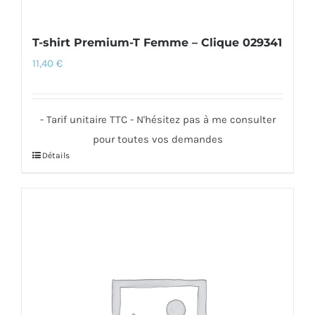
T-shirt Premium-T Femme – Clique 029341
11,40
€
- Tarif unitaire TTC - N'hésitez pas à me consulter
pour toutes vos demandes
Détails
Ce
produit
a
plusieurs
variations.
Les
options
peuvent