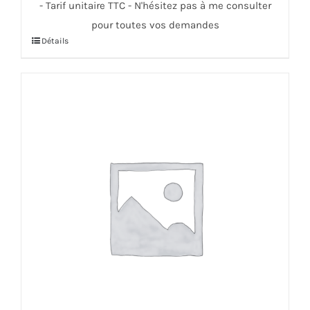
- Tarif unitaire TTC - N'hésitez pas à me consulter
pour toutes vos demandes
Détails
Ce
produit
a
plusieurs
variations.
Les
options
peuvent
être
choisies
sur
la
page
du