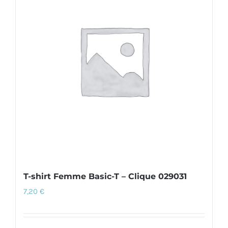
Les
options
peuvent
être
choisies
sur
la
page
du
produit
T-shirt Femme Basic-T – Clique 029031
7,20
€