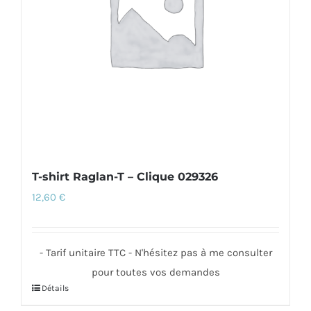
être
choisies
sur
la
page
du
produit
T-shirt Raglan-T – Clique 029326
12,60
€
- Tarif unitaire TTC - N'hésitez pas à me consulter
pour toutes vos demandes
Détails
Ce
produit