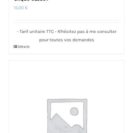
15,00
€
- Tarif unitaire TTC - N'hésitez pas à me consulter
pour toutes vos demandes
Détails
Ce
produit
a
plusieurs
variations.
Les
options
peuvent
être
choisies
sur