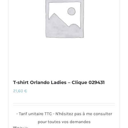
peuvent
être
choisies
sur
la
page
du
produit
T-shirt Orlando Ladies – Clique 029431
21,60
€
- Tarif unitaire TTC - N'hésitez pas à me consulter
pour toutes vos demandes