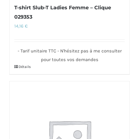
T-shirt Slub-T Ladies Femme – Clique
029353
14,16
€
- Tarif unitaire TTC - N'hésitez pas à me consulter
pour toutes vos demandes
Détails
Ce
produit
a
plusieurs
variations.
Les
options
peuvent
être