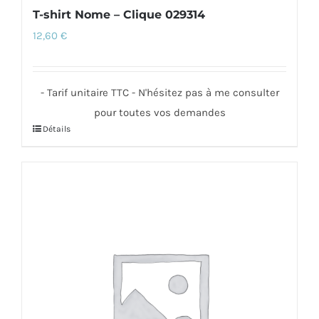
T-shirt Nome – Clique 029314
12,60
€
- Tarif unitaire TTC - N'hésitez pas à me consulter
pour toutes vos demandes
Détails
Ce
produit
a
plusieurs
variations.
Les
options
peuvent
être
choisies