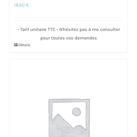
18,60
€
- Tarif unitaire TTC - N'hésitez pas à me consulter
pour toutes vos demandes
Détails
Ce
produit
a
plusieurs
variations.
Les
options
peuvent
être
choisies
sur