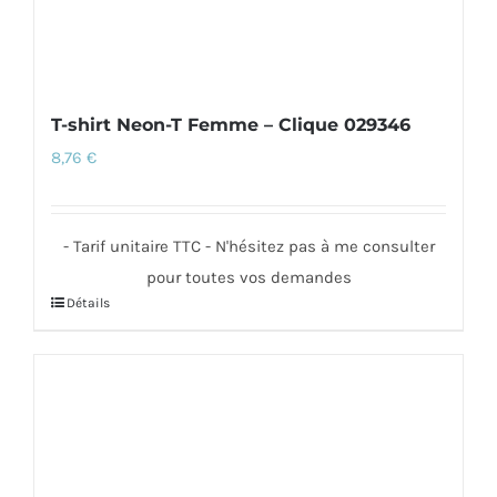
du
produit
T-shirt Neon-T Femme – Clique 029346
8,76
€
- Tarif unitaire TTC - N'hésitez pas à me consulter
pour toutes vos demandes
Détails
Ce
produit
a
plusieurs
variations.
Les
options