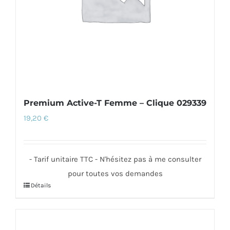
sur
la
page
du
produit
Premium Active-T Femme – Clique 029339
19,20
€
- Tarif unitaire TTC - N'hésitez pas à me consulter
pour toutes vos demandes
Détails
Ce
produit
a