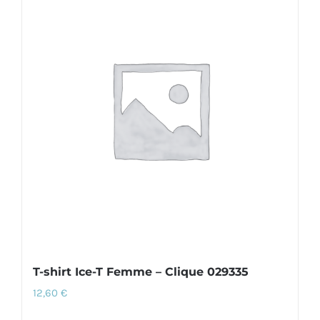
plusieurs
variations.
Les
options
peuvent
être
choisies
sur
la
page
du
produit
T-shirt Ice-T Femme – Clique 029335
12,60
€