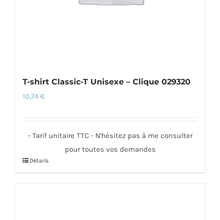
la
page
du
produit
T-shirt Classic-T Unisexe – Clique 029320
10,74
€
- Tarif unitaire TTC - N'hésitez pas à me consulter
pour toutes vos demandes
Détails
Ce
produit
a
plusieurs
variations.