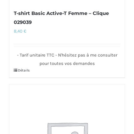
T-shirt Basic Active-T Femme – Clique
029039
8,40
€
- Tarif unitaire TTC - N'hésitez pas à me consulter
pour toutes vos demandes
Détails
Ce
produit
a
plusieurs
variations.
Les
options
peuvent