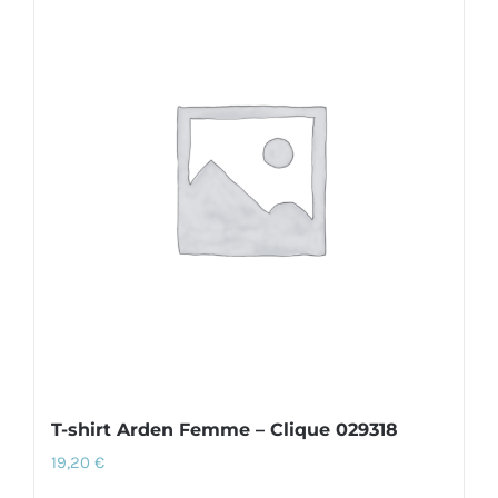
plusieurs
variations.
Les
options
peuvent
être
choisies
sur
la
page
du
produit
T-shirt Arden Femme – Clique 029318
19,20
€