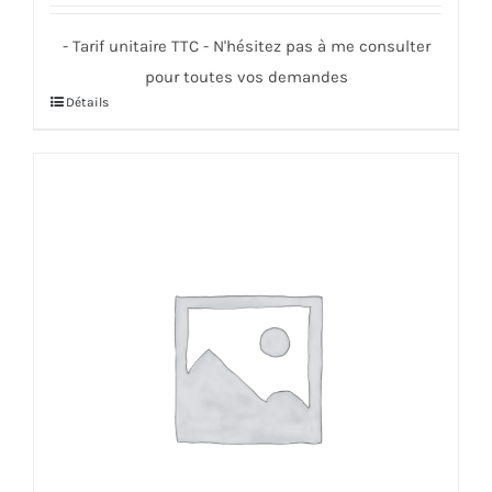
- Tarif unitaire TTC - N'hésitez pas à me consulter
pour toutes vos demandes
Détails
Ce
produit
a
plusieurs
variations.
Les
options
peuvent
être
choisies
sur
la
page