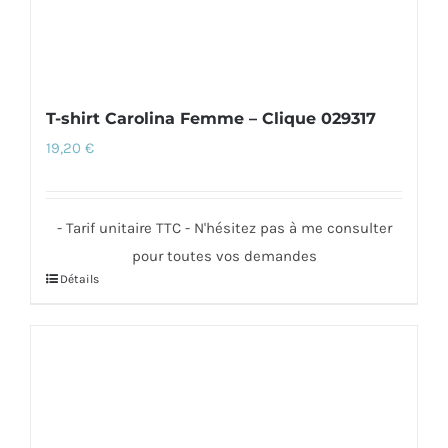
du
produit
T-shirt Carolina Femme – Clique 029317
19,20
€
- Tarif unitaire TTC - N'hésitez pas à me consulter
pour toutes vos demandes
Détails
Ce
produit
a
plusieurs
variations.
Les