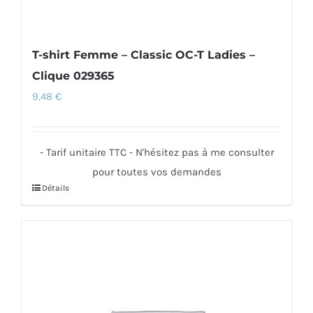
produit
T-shirt Femme – Classic OC-T Ladies –
Clique 029365
9,48
€
- Tarif unitaire TTC - N'hésitez pas à me consulter
pour toutes vos demandes
Détails
Ce
produit
a
plusieurs
variations.
Les
options