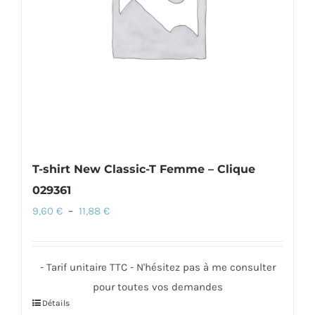
être
choisies
sur
la
page
du
produit
T-shirt New Classic-T Femme – Clique
029361
Plage
9,60
€
–
11,88
€
de
prix :
- Tarif unitaire TTC - N'hésitez pas à me consulter
9,60 €
pour toutes vos demandes
à
Détails
Ce
11,88 €