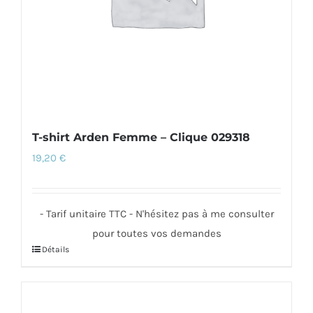
sur
la
page
du
produit
T-shirt Arden Femme – Clique 029318
19,20
€
- Tarif unitaire TTC - N'hésitez pas à me consulter
pour toutes vos demandes
Détails
Ce
produit
a
plusieurs