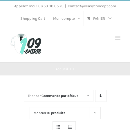
Passer
Appelez moi ! 06 50 30 05 75
|
contact@leasyconcept.com
au
Shopping Cart
Mon compte
PANIER
contenu
Accueil
L
Trier par
Commande par défaut
Montrer
16 produits