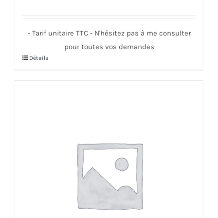
- Tarif unitaire TTC - N'hésitez pas à me consulter
pour toutes vos demandes
Détails
Ce
produit
a
plusieurs
variations.
Les
options
peuvent
être
choisies
sur
la