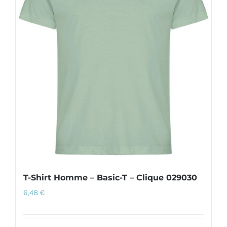
options
peuvent
être
choisies
sur
la
page
du
produit
T-Shirt Homme – Basic-T – Clique 029030
6,48
€