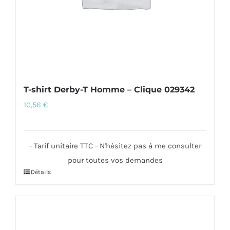
la
page
du
produit
T-shirt Derby-T Homme – Clique 029342
10,56
€
- Tarif unitaire TTC - N'hésitez pas à me consulter
pour toutes vos demandes
Détails
Ce
produit
a
plusieurs