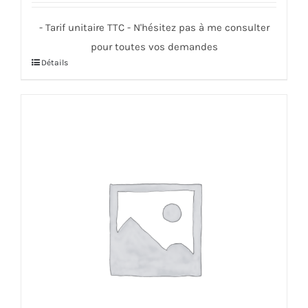
- Tarif unitaire TTC - N'hésitez pas à me consulter
pour toutes vos demandes
Détails
Ce
produit
a
plusieurs
variations.
Les
options
peuvent
être
choisies
sur
la
page