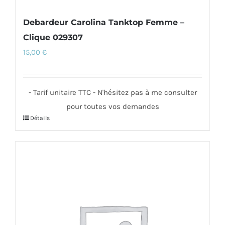
Debardeur Carolina Tanktop Femme –
Clique 029307
15,00
€
- Tarif unitaire TTC - N'hésitez pas à me consulter
pour toutes vos demandes
Détails
Ce
produit
a
plusieurs
variations.
Les
options
peuvent