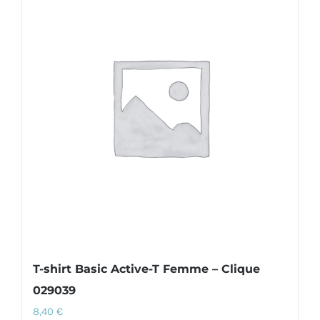
variations.
Les
options
peuvent
être
choisies
sur
la
page
du
produit
T-shirt Basic Active-T Femme – Clique
029039
8,40
€