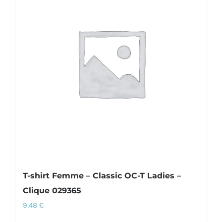
variations.
Les
options
peuvent
être
choisies
sur
la
page
du
produit
T-shirt Femme – Classic OC-T Ladies –
Clique 029365
9,48
€