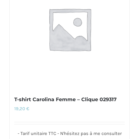
options
peuvent
être
choisies
sur
la
page
du
produit
T-shirt Carolina Femme – Clique 029317
19,20
€
- Tarif unitaire TTC - N'hésitez pas à me consulter