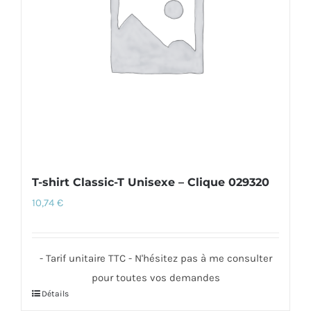
être
choisies
sur
la
page
du
produit
T-shirt Classic-T Unisexe – Clique 029320
10,74
€
- Tarif unitaire TTC - N'hésitez pas à me consulter
pour toutes vos demandes
Détails
Ce