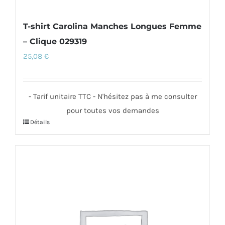
T-shirt Carolina Manches Longues Femme
– Clique 029319
25,08
€
- Tarif unitaire TTC - N'hésitez pas à me consulter
pour toutes vos demandes
Détails
Ce
produit
a
plusieurs
variations.
Les
options
peuvent