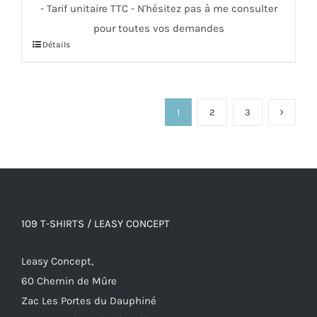
- Tarif unitaire TTC - N'hésitez pas à me consulter
pour toutes vos demandes
Détails
Ce
produit
a
plusieurs
1
2
3
variations.
Les
options
peuvent
être
109 T-SHIRTS / LEASY CONCEPT
choisies
sur
Leasy Concept,
la
60 Chemin de Mûre
page
Zac Les Portes du Dauphiné
du