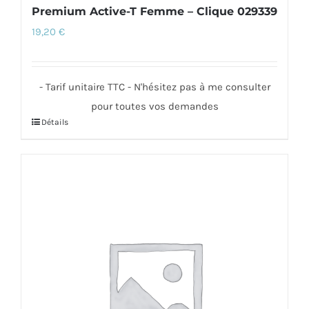
Premium Active-T Femme – Clique 029339
19,20
€
- Tarif unitaire TTC - N'hésitez pas à me consulter
pour toutes vos demandes
Détails
Ce
produit
a
plusieurs
variations.
Les
options
peuvent
être
choisies