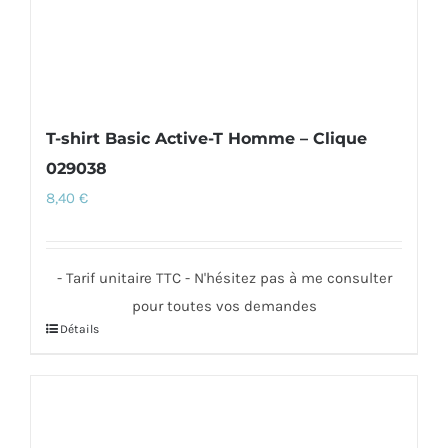
page
du
produit
T-shirt Basic Active-T Homme – Clique
029038
8,40
€
- Tarif unitaire TTC - N'hésitez pas à me consulter
pour toutes vos demandes
Détails
Ce
produit
a
plusieurs
variations.