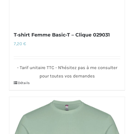
du
produit
T-shirt Femme Basic-T – Clique 029031
7,20
€
- Tarif unitaire TTC - N'hésitez pas à me consulter
pour toutes vos demandes
Détails
Ce
produit
a
plusieurs
variations.
Les