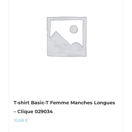
Les
options
peuvent
être
choisies
sur
la
page
du
produit
T-shirt Basic-T Femme Manches Longues
– Clique 029034
10,68
€