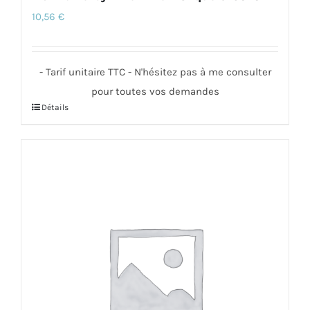
10,56
€
- Tarif unitaire TTC - N'hésitez pas à me consulter
pour toutes vos demandes
Détails
Ce
produit
a
plusieurs
variations.
Les
options
peuvent
être
choisies
sur