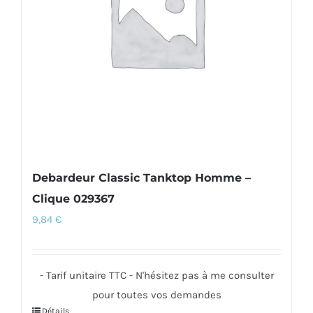
être
choisies
sur
la
page
du
produit
Debardeur Classic Tanktop Homme –
Clique 029367
9,84
€
- Tarif unitaire TTC - N'hésitez pas à me consulter
pour toutes vos demandes
Détails