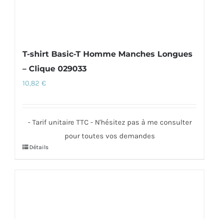
du
produit
T-shirt Basic-T Homme Manches Longues
– Clique 029033
10,82
€
- Tarif unitaire TTC - N'hésitez pas à me consulter
pour toutes vos demandes
Détails
Ce
produit
a
plusieurs
variations.
Les