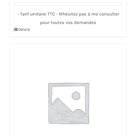
- Tarif unitaire TTC - N'hésitez pas à me consulter
pour toutes vos demandes
Détails
Ce
produit
a
plusieurs
variations.
Les
options
peuvent
être
choisies
sur
la
page