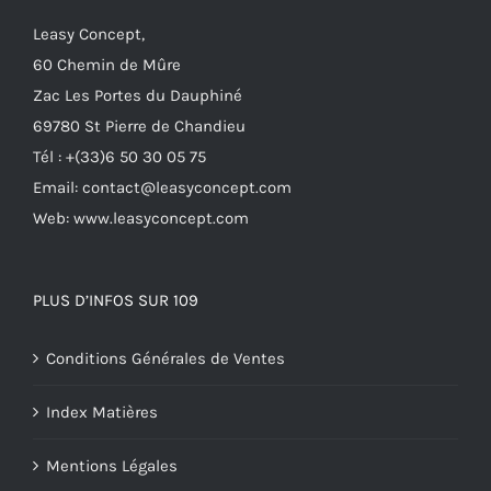
peuvent
Leasy Concept,
être
60 Chemin de Mûre
choisies
Zac Les Portes du Dauphiné
sur
69780 St Pierre de Chandieu
la
Tél : +(33)6 50 30 05 75
page
Email: contact@leasyconcept.com
du
Web: www.leasyconcept.com
produit
PLUS D’INFOS SUR 109
Conditions Générales de Ventes
Index Matières
Mentions Légales