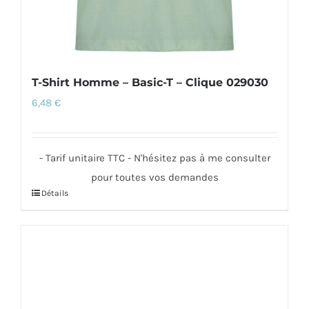
T-Shirt Homme – Basic-T – Clique 029030
6,48
€
- Tarif unitaire TTC - N'hésitez pas à me consulter
pour toutes vos demandes
Détails
Ce
produit
a
plusieurs
variations.
Les