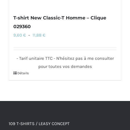
T-shirt New Classic-T Homme – Clique
029360
Plage
9,60
€
–
11,88
€
de
prix :
- Tarif unitaire TTC - N'hésitez pas à me consulter
9,60 €
pour toutes vos demandes
à
Détails
Ce
11,88 €
produit
a
plusieurs
variations.
Les
options
109 T-SHIRTS / LEASY CONCEPT