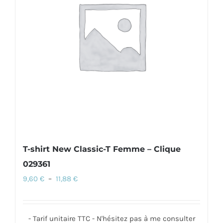
options
peuvent
être
choisies
sur
la
page
du
produit
T-shirt New Classic-T Femme – Clique
029361
Plage
9,60
€
–
11,88
€
de
prix :
- Tarif unitaire TTC - N'hésitez pas à me consulter
9,60 €