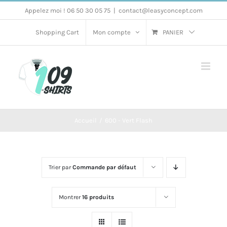
Passer
Appelez moi ! 06 50 30 05 75
|
contact@leasyconcept.com
au
Shopping Cart
Mon compte
PANIER
contenu
Accueil
600 - Vert Flash
Trier par
Commande par défaut
Montrer
16 produits