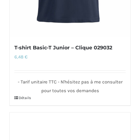
T-shirt Basic-T Junior – Clique 029032
6,48
€
- Tarif unitaire TTC - N'hésitez pas à me consulter
pour toutes vos demandes
Détails
Ce
produit
a
plusieurs
variations.