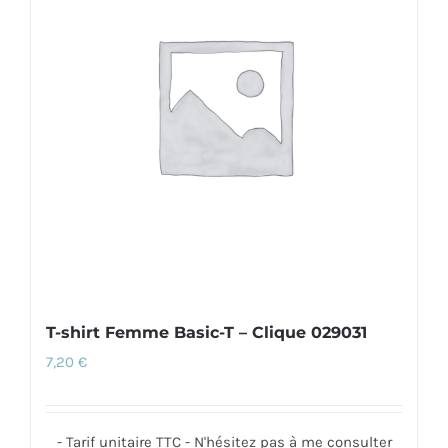
Les
options
peuvent
être
choisies
sur
la
page
du
produit
T-shirt Femme Basic-T – Clique 029031
7,20
€
- Tarif unitaire TTC - N'hésitez pas à me consulter